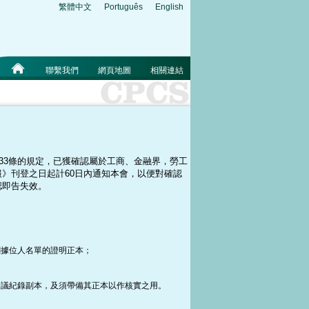
繁體中文
Português
English
聯繫我們
網頁地圖
相關連結
》第33條的規定，已獲確認屬於工商、金融界，勞工
》刊登之日起計60日內通知本會，以便對確認
認即告失效。
關據位人名單的證明正本；
會議紀錄副本，及須帶備其正本以作核實之用。