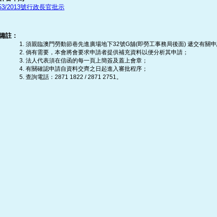
53/2013號行政長官批示
備註：
須親臨澳門勞動節巷先進廣場地下32號G舖(即勞工事務局後面) 遞交有
倘有需要，本會將會要求申請者提供補充資料以便分析其申請；
法人代表須在信函的每一頁上簡簽及蓋上會章；
有關確認申請自資料交齊之日起進入審批程序；
查詢電話：2871 1822 / 2871 2751。