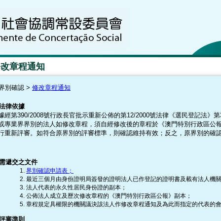
修改章程通知
界別確認 >
修改章程通知
法律依據
據經第390/2008號行政長官批示重新公佈的第12/2000號法律《選民登記法
或專業界界別的法人如修改章程，須自經修改後的章程於《澳門特別行政區公報
行重新評審。如符合原界別的評審標準，則確認維持有效；反之，原界別的確
需遞交之文件
界別確認申請表；
最近三個月由身份證明局簽發的證明法人已作登記的證明書及載有法人機
法人代表的永久性居民身份證的副本；
公佈法人成立及歷次修改章程的《澳門特別行政區公報》副本；
章程規定具權限的機關議決該法人作修改章程通知及為此而指定的代表的
評審準則