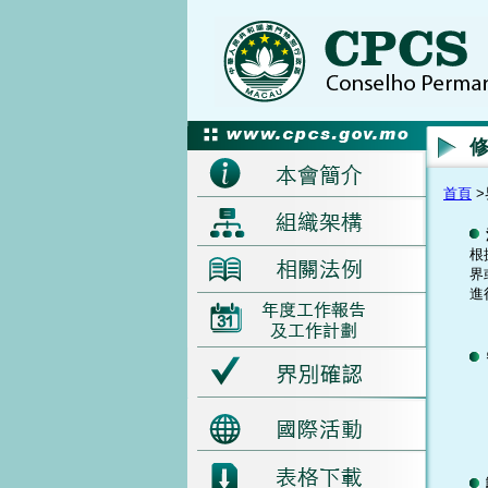
首頁
>
根
界
進